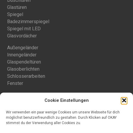
Duschtüren
Glastüren
Spiegel
Badezimmerspiegel
Spiegel mit LED
Glasvordächer
Außengeländer
Innengeländer
Glaspendeltüren
Glasoberlichten
Schlosserarbeiten
Fenster
Balkongeländer
Cookie Einstellungen
Begehbares Glas
Terrassenüberdachung
Wir verwenden ein paar wenige Cookies um unsere Webseite für dich
Terrassenschiebegläser
möglichst benutzerfreundlich zu gestalten. Durch Klicken auf OKAY
Sichtschutz
stimmst du der Verwendung aller Cookies zu.
Balkontrennwände