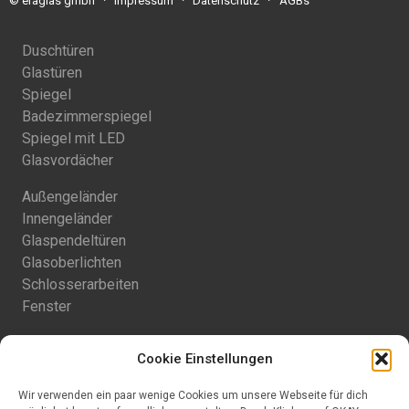
©
eraglas gmbh
∙
Impressum
∙
Datenschutz
∙
AGBs
Duschtüren
Glastüren
Spiegel
Badezimmerspiegel
Spiegel mit LED
Glasvordächer
Außengeländer
Innengeländer
Glaspendeltüren
Glasoberlichten
Schlosserarbeiten
Fenster
Balkongeländer
Cookie Einstellungen
Begehbares Glas
Terrassenüberdachung
Wir verwenden ein paar wenige Cookies um unsere Webseite für dich
Terrassenschiebegläser